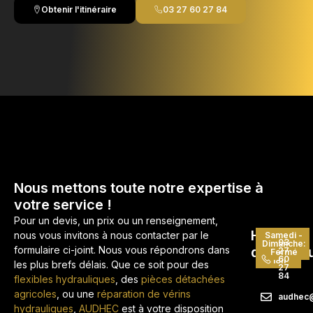
Obtenir l'itinéraire
03 27 60 27 84
Nous mettons toute notre expertise à
votre service !
Pour un devis, un prix ou un renseignement,
Heures
nous vous invitons à nous contacter par le
Lundi -
Samedi -
03
Vendredi
Dimanche:
formulaire ci-joint. Nous vous répondrons dans
d'ouvert
27
: 08h -
Fermé
60
18h
les plus brefs délais. Que ce soit pour des
27
84
flexibles hydrauliques
, des
pièces détachées
agricoles
, ou une
réparation de vérins
audhec@
hydrauliques
,
AUDHEC
est à votre disposition