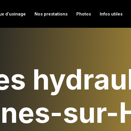
ux d’usinage
Nos prestations
Photos
Infos utiles
es hydrau
nes-sur-