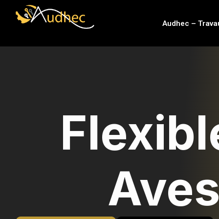
contenu
principal
Audhec – Trava
Flexibl
Aves