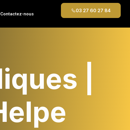
03 27 60 27 84
Contactez-nous
liques |
Helpe