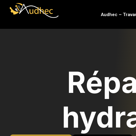
contenu
principal
Audhec – Trava
Répa
hydra