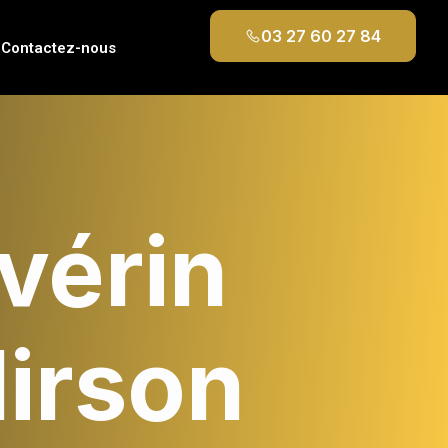
03 27 60 27 84
Contactez-nous
vérin
Hirson