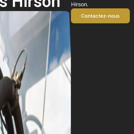
rs Hirson
Hirson.
Contactez-nous