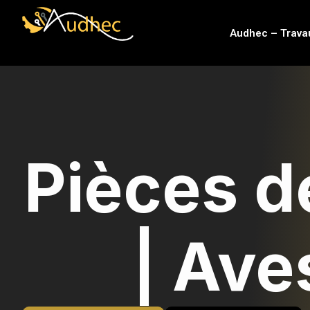
contenu
principal
Audhec – Trava
Pièces d
| Ave