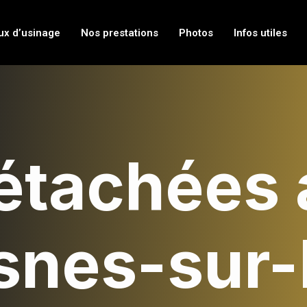
ux d’usinage
Nos prestations
Photos
Infos utiles
étachées 
snes-sur