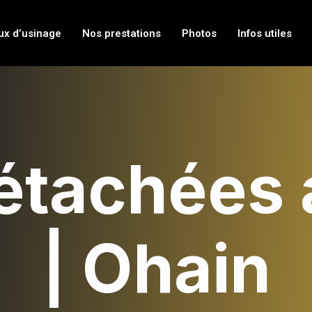
ux d’usinage
Nos prestations
Photos
Infos utiles
étachées 
| Ohain