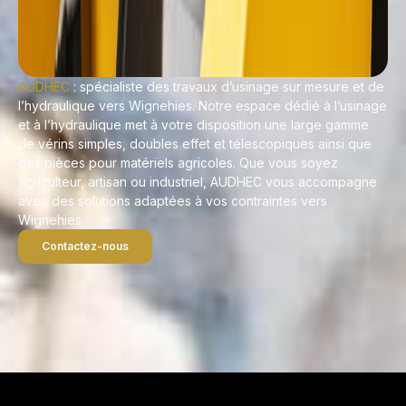
AUDHEC
: spécialiste des travaux d’usinage sur mesure et de
l’hydraulique vers Wignehies. Notre espace dédié à l’usinage
et à l’hydraulique met à votre disposition une large gamme
de vérins simples, doubles effet et télescopiques ainsi que
des pièces pour matériels agricoles. Que vous soyez
agriculteur, artisan ou industriel, AUDHEC vous accompagne
avec des solutions adaptées à vos contraintes vers
Wignehies.
Contactez-nous