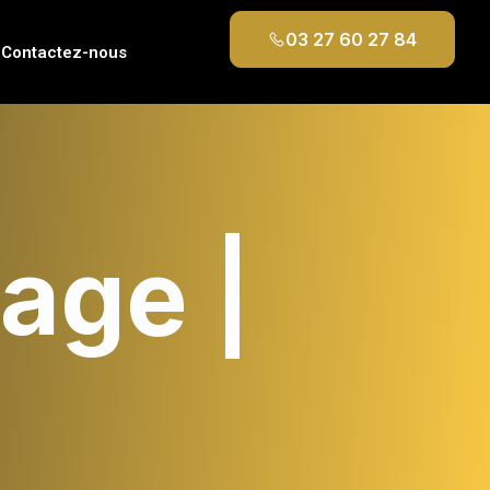
03 27 60 27 84
Contactez-nous
age |