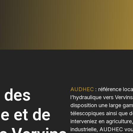
 des
AUDHEC
: référence loca
l’hydraulique vers Vervin
disposition une large gam
e et de
télescopiques ainsi que 
interveniez en agricultur
industrielle, AUDHEC vo