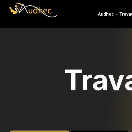
contenu
principal
Audhec – Trava
Trav